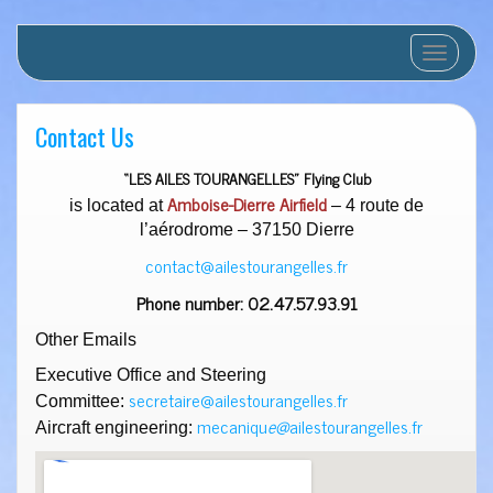
Toggle nav
Contact Us
“LES AILES TOURANGELLES” Flying Club
Amboise-Dierre Airfield
is located at
– 4 route de
l’aérodrome – 37150 Dierre
contact@ailestourangelles.fr
Phone number: 02.47.57.93.91
Other Emails
Executive Office and Steering
secretaire@ailestourangelles.fr
Committee:
mecaniqu
e@
ailestourangelles.fr
Aircraft engineering: