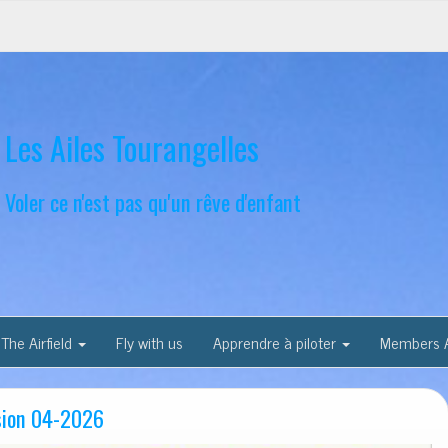
Les Ailes Tourangelles
Voler ce n'est pas qu'un rêve d'enfant
The Airfield
Fly with us
Apprendre à piloter
Members 
sion 04-2026