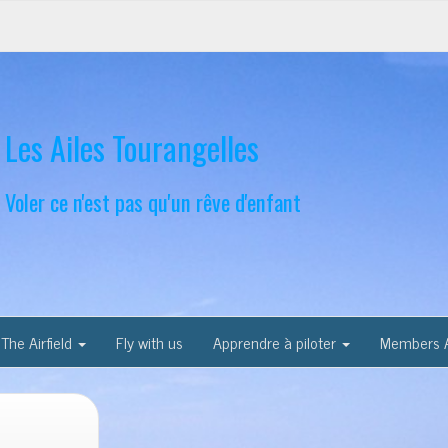
Les Ailes Tourangelles
Voler ce n'est pas qu'un rêve d'enfant
The Airfield
Fly with us
Apprendre à piloter
Members 