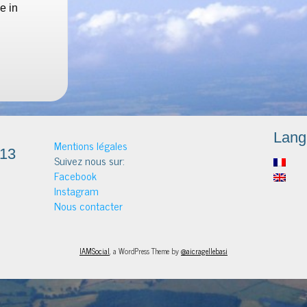
le in
Lang
Mentions légales
313
Suivez nous sur:
Facebook
Instagram
Nous contacter
IAMSocial
, a WordPress Theme by
@aicragellebasi