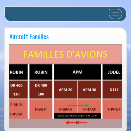
Toggle nav
Aircraft Families