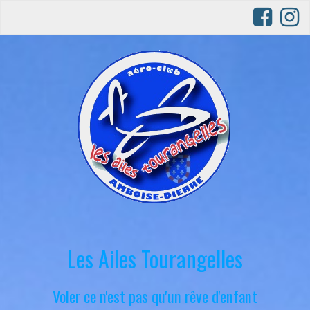
Les Ailes Tourangelles
Voler ce n'est pas qu'un rêve d'enfant