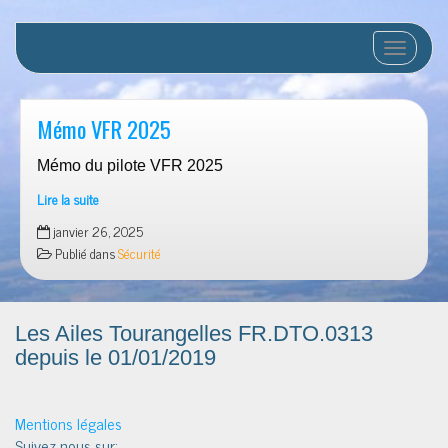
Afficher/
Mémo VFR 2025
Mémo du pilote VFR 2025
Lire la suite
Mémo
janvier 26, 2025
VFR
Publié dans
Sécurité
2025
Les Ailes Tourangelles FR.DTO.0313
depuis le 01/01/2019
Mentions légales
Suivez nous sur: